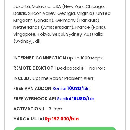
Jakarta, Malaysia, USA (New York, Chicago,
Dallas, Silicon Valley, Georgia, Virginia), United
Kingdom (London), Germany (Frankfurt),
Netherlands (Amstersdam), France (Paris),
Singapore, Tokyo, Seoul, Sydney, Australia
(Sydney), dll.
INTERNET CONNECTION
Up To 1000 Mbps
REMOTE DESKTOP
1 Dedicated IP -
No Port
INCLUDE
Uptime Robot Problem Alert
FREE VPN ADDON
Senilai
10USD
/bln
FREE WEBHOOK API
Senilai
19USD
/bln
ACTIVATION
1 - 3 Jam
HARGA MULAI
Rp 197.000/bln