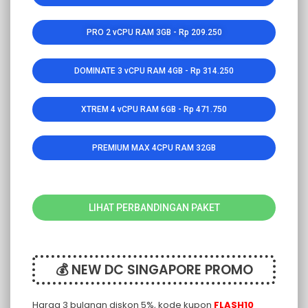
PRO 2 vCPU RAM 3GB - Rp 209.250
DOMINATE 3 vCPU RAM 4GB - Rp 314.250
XTREM 4 vCPU RAM 6GB - Rp 471.750
PREMIUM MAX 4CPU RAM 32GB
LIHAT PERBANDINGAN PAKET
💰 NEW DC SINGAPORE PROMO
Harga 3 bulanan diskon 5%, kode kupon
FLASH10