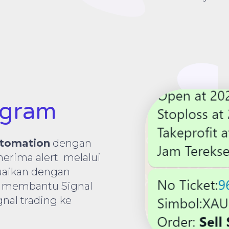
egram
tomation
dengan
erima alert melalui
suaikan dengan
mi membantu Signal
nal trading ke