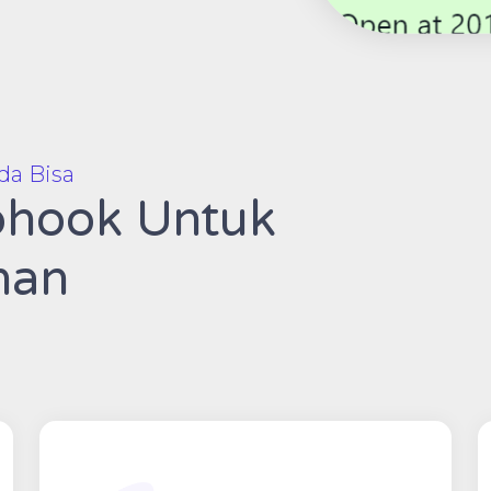
da Bisa
bhook Untuk
nan