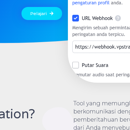
Pelajari
Tool yang memungki
tion?
berkomunikasi den
pemberitahuan beru
dari Anda menyebu