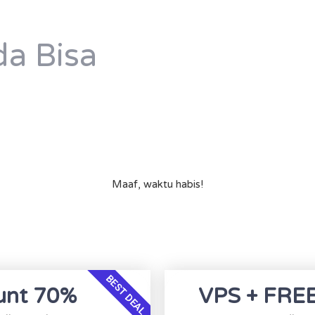
a Bisa
Maaf, waktu habis!
BEST DEAL
unt 70%
VPS + FRE