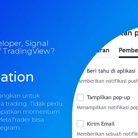
loper, Signal
f TradingView?
ation
bangkan untuk
trading. Tidak perlu
apatkan
momentum
MetaTrader bisa
legram.